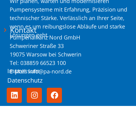
Wir planen, warten und modernisieren
Pumpensysteme mit Erfahrung, Präzision und
technischer Stärke. Verlässlich an Ihrer Seite,
wenn es um reibungslose Abläufe und starke
Kontakt
Lösungen geht.
Pumpenallianz Nord GmbH
Schweriner Straße 33
19075 Warsow bei Schwerin
Tel: 038859 66523 100
Impressum
E-Mail: info@pa-nord.de
Datenschutz