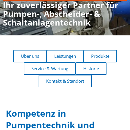
Ihr zuverlässiger Partner für
Pumpen-, Abscheider- &
Schaltanlagentechnik
Über uns
Leistungen
Produkte
Service & Wartung
Historie
Kontakt & Standort
Kompetenz in
Pumpentechnik und