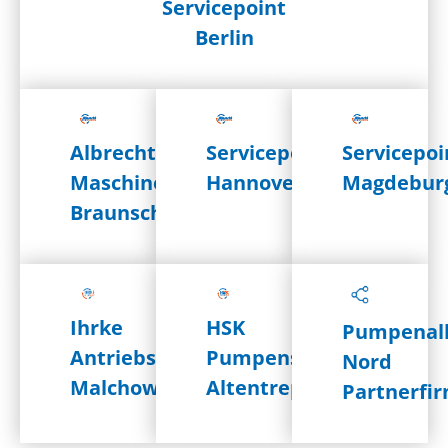
Servicepoint
Berlin
Albrecht-
Servicepoint
Servicepoi
Maschinenbau
Hannover
Magdebur
Braunschweig
Ihrke
HSK
Pumpenall
Antriebstechnik
Pumpenservice
Nord
Malchow
Altentreptow
Partnerfi