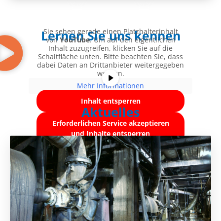
Sie sehen gerade einen Platzhalterinhalt
Lernen Sie uns kennen
von
YouTube
. Um auf den eigentlichen
Inhalt zuzugreifen, klicken Sie auf die
Schaltfläche unten. Bitte beachten Sie, dass
dabei Daten an Drittanbieter weitergegeben
werden.
Mehr Informationen
Inhalt entsperren
Aktuelles
Erforderlichen Service akzeptieren
und Inhalte entsperren