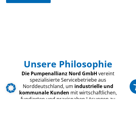
Unsere Philosophie
Die Pumpenallianz Nord GmbH
vereint
spezialisierte Servicebetriebe aus
Norddeutschland, um
industrielle und
kommunale Kunden
mit wirtschaftlichen,
fundierten und praxisnahen Lösungen zu
unterstützen. Als koordinierende Plattform bieten
wir zuverlässigen Service rund um die
Pumpentechnik
.
Ein großer Vorteil der Allianz ist der
fachliche
Austausch
zwischen den Partnern. Betriebe wie